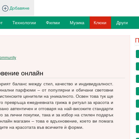
Добавяне
т
Технологии
Филми
Музика
Клюки
Други
П
.community
новение онлайн
открият баланс между стил, качество и индивидуалност.
гинални парфюми – от популярни и обичани световни
истинските ценители на уникалното. Освен това тук ще
то превръща ежедневната грижа в ритуал за красота и
ирано автентичен и отговаря на най-високите стандарти
о за лични покупки, така и за избор на стилен подарък
 онлайн магазин – това е вдъхновение, което ви помага
дите на красотата във всичките ѝ форми.