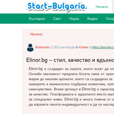
Начало
България
Свят
Наука
Видео
Спор
Начало
lbideamax
303 дни преди
Клюки
https://blender
Elinor.bg – стил, качество и вдъх
Elinor.bg е създаден за хората, които искат да 
Онлайн магазинът предлага богата гама от ори
марки до нишови аромати, които са създадени за 
намерите и внимателно подбрана козметика, коя
самочувствие. Всеки артикул в Elinor.bg е гарант
за качество. Платформата е идеалното място какт
за специален човек. Elinor.bg е много повече от
да изразите своята индивидуалност и да се насла