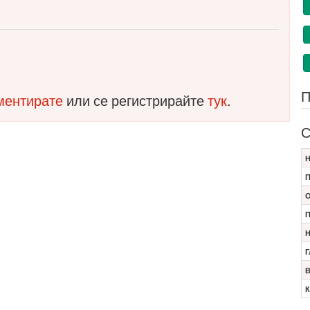
П
оментирате
или се регистрирайте
тук
.
С
Н
П
О
П
Н
Г
В
К