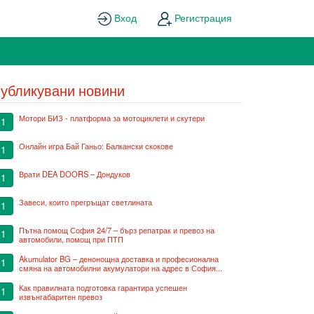
Вход
Регистрация
убликувани новини
Мотори БИЗ - платформа за мотоциклети и скутери
1
Онлайн игра Бай Ганьо: Балкански скокове
1
Врати DEA DOORS – Дондуков
1
Завеси, които прегръщат светлината
1
Пътна помощ София 24/7 – бърз репатрак и превоз на
1
автомобили, помощ при ПТП
Akumulator BG – денонощна доставка и професионална
1
смяна на автомобилни акумулатори на адрес в София...
Как правилната подготовка гарантира успешен
1
извънгабаритен превоз