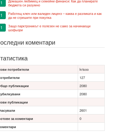
Домашен любимец и семейни финанси: Как да планирате
1
бюджета си разумно
Работещ ключ или валиден лиценз – каква е разликата и как
1
да не сгрешите при покупка
Защо парктроникът е полезен не само за начинаещи
1
шофьори
оследни коментари
татистика
ови потребители
krisoo
отребители
127
бщо публикации
2080
убилкувани
2080
ови публикации
ласували
2601
отове за коментари
0
оментари