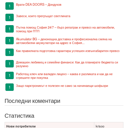
Врати DEA DOORS – Дондуков
1
Завеси, които прегръщат светлината
1
Пътна помощ София 24/7 – бърз репатрак и превоз на автомобили,
1
помощ при ПТП
Akumulator BG – денонощна доставка и професионална смяна на
1
автомобилни акумулатори на адрес в София...
Как правилната подготовка гарантира успешен извънгабаритен превоз
1
Домашен любимец и семейни финанси: Как да планирате бюджета си
1
разумно
Работещ ключ или валиден лиценз – каква е разликата и как да не
1
сгрешите при покупка
Защо парктроникът е полезен не само за начинаещи шофьори
1
Последни коментари
Статистика
Нови потребители
krisoo