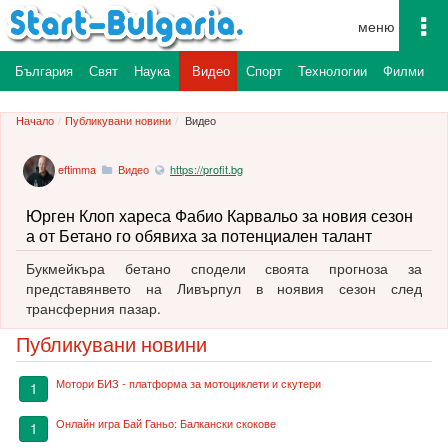
To
na
България
Свят
Наука
Видео
Спорт
Технологии
Филми
М
Начало
Публикувани новини
Видео
eftimma
Видео
https://profit.bg
Юрген Клоп хареса Фабио Карвальо за новия сезон
а от Бетано го обявиха за потенциален талант
Букмейкъра бетано сподели своята прогноза за
представянвето на Ливърпул в ноявия сезон след
трансферния пазар.
Публикувани новини
Мотори БИЗ - платформа за мотоциклети и скутери
1
Онлайн игра Бай Ганьо: Балкански скокове
1