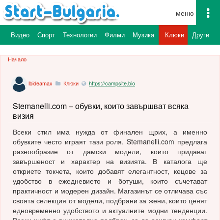
To
na
а
Видео
Спорт
Технологии
Филми
Музика
Клюки
Други
Начало
lbideamax
Клюки
https://campsite.bio
Stemanelli.com – обувки, които завършват всяка
визия
Всеки стил има нужда от финален щрих, а именно
обувките често играят тази роля. Stemanelli.com предлага
разнообразие от дамски модели, които придават
завършеност и характер на визията. В каталога ще
откриете токчета, които добавят елегантност, кецове за
удобство в ежедневието и ботуши, които съчетават
практичност и модерен дизайн. Магазинът се отличава със
своята селекция от модели, подбрани за жени, които ценят
едновременно удобството и актуалните модни тенденции.