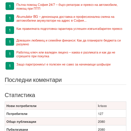
Пътна помощ София 24/7 – бърз репатрак и превоз на автомобили,
1
помощ при ПТП
Akumulator BG – денонощна доставка и професионална смяна на
1
автомобилни акумулатори на адрес в София...
Как правилната подготовка гарантира успешен извънгабаритен превоз
1
Домашен любимец и семейни финанси: Как да планирате бюджета си
1
разумно
Работещ ключ или валиден лиценз – каква е разликата и как да не
1
сгрешите при покупка
Защо парктроникът е полезен не само за начинаещи шофьори
1
Последни коментари
Статистика
Нови потребители
krisoo
Потребители
127
Общо публикации
2080
Пубилкувани
2080