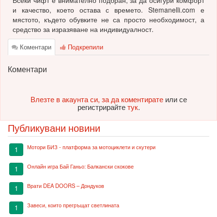
Всеки чифт е внимателно подбран, за да осигури комфорт
и качество, което остава с времето. Stemanelli.com е
мястото, където обувките не са просто необходимост, а
средство за изразяване на индивидуалност.
Коментари
Подкрепили
Коментари
Влезте в акаунта си, за да коментирате
или се
регистрирайте
тук
.
Публикувани новини
Мотори БИЗ - платформа за мотоциклети и скутери
1
Онлайн игра Бай Ганьо: Балкански скокове
1
Врати DEA DOORS – Дондуков
1
Завеси, които прегръщат светлината
1