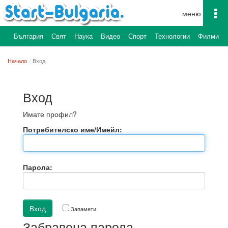
To
na
България
Свят
Наука
Видео
Спорт
Технологии
Филми
Начало
Вход
Вход
Имате профил?
Потребителско име/Имейл:
Парола:
Запамети
Забравена парола