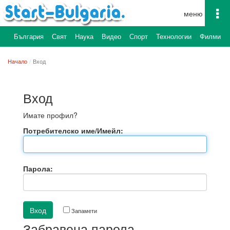
To
na
България
Свят
Наука
Видео
Спорт
Технологии
Филми
Начало
Вход
Вход
Имате профил?
Потребителско име/Имейл:
Парола:
Запамети
Забравена парола