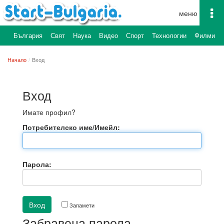
To
na
България
Свят
Наука
Видео
Спорт
Технологии
Филми
Начало
Вход
Вход
Имате профил?
Потребителско име/Имейл:
Парола:
Запамети
Забравена парола