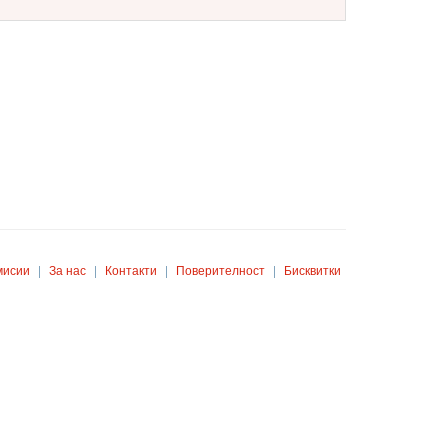
мисии
|
За нас
|
Контакти
|
Поверителност
|
Бисквитки