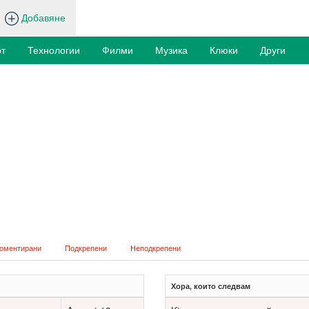
Добавяне
т
Технологии
Филми
Музика
Клюки
Други
оментирани
Подкрепени
Неподкрепени
Хора, които следвам