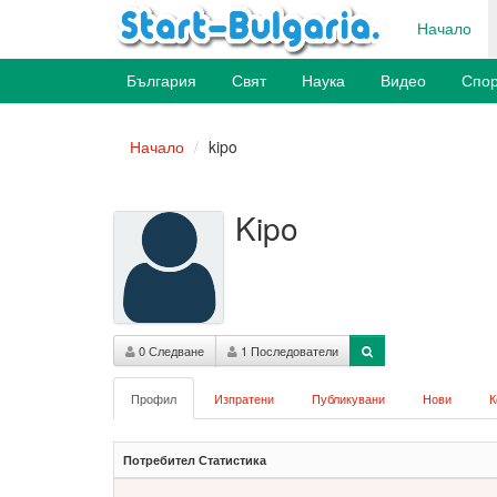
Начало
България
Свят
Наука
Видео
Спор
Начало
kipo
Kipo
0 Следване
1 Последователи
Профил
Изпратени
Публикувани
Нови
К
Потребител Статистика