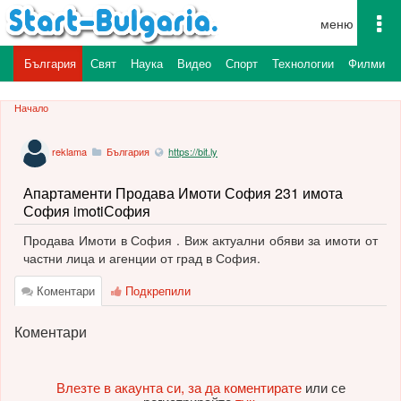
To
na
България
Свят
Наука
Видео
Спорт
Технологии
Филми
Начало
reklama
България
https://bit.ly
Апартаменти Продава Имоти София 231 имота
София imotiСофия
Продава Имоти в София . Виж актуални обяви за имоти от
частни лица и агенции от град в София.
Коментари
Подкрепили
Коментари
Влезте в акаунта си, за да коментирате
или се