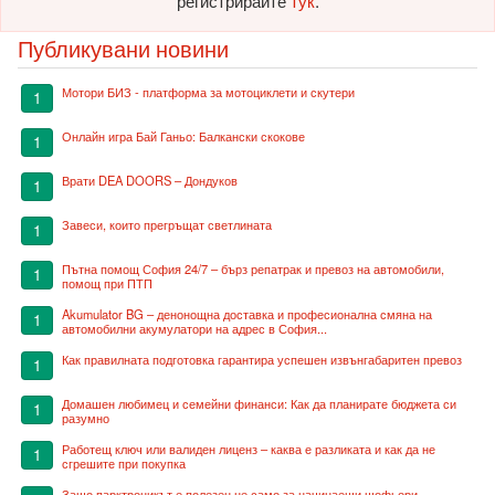
регистрирайте
тук
.
Публикувани новини
Мотори БИЗ - платформа за мотоциклети и скутери
1
Онлайн игра Бай Ганьо: Балкански скокове
1
Врати DEA DOORS – Дондуков
1
Завеси, които прегръщат светлината
1
Пътна помощ София 24/7 – бърз репатрак и превоз на автомобили,
1
помощ при ПТП
Akumulator BG – денонощна доставка и професионална смяна на
1
автомобилни акумулатори на адрес в София...
Как правилната подготовка гарантира успешен извънгабаритен превоз
1
Домашен любимец и семейни финанси: Как да планирате бюджета си
1
разумно
Работещ ключ или валиден лиценз – каква е разликата и как да не
1
сгрешите при покупка
Защо парктроникът е полезен не само за начинаещи шофьори