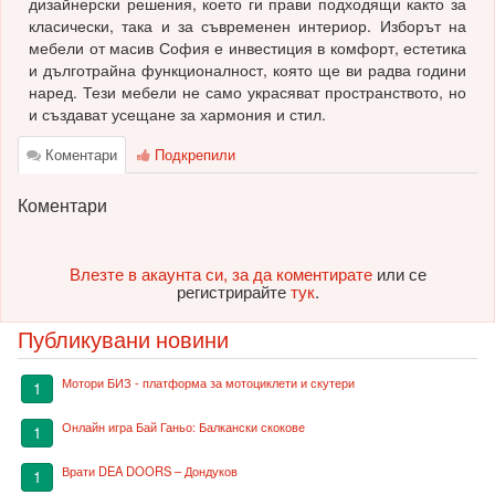
дизайнерски решения, което ги прави подходящи както за
класически, така и за съвременен интериор. Изборът на
мебели от масив София е инвестиция в комфорт, естетика
и дълготрайна функционалност, която ще ви радва години
наред. Тези мебели не само украсяват пространството, но
и създават усещане за хармония и стил.
Коментари
Подкрепили
Коментари
Влезте в акаунта си, за да коментирате
или се
регистрирайте
тук
.
Публикувани новини
Мотори БИЗ - платформа за мотоциклети и скутери
1
Онлайн игра Бай Ганьо: Балкански скокове
1
Врати DEA DOORS – Дондуков
1