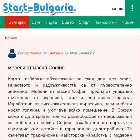
To
na
България
Свят
Наука
Видео
Спорт
Технологии
Филми
Начало
internetreklama
България
https://adara.info
мебели от масив София
Когато избирате обзавеждане за своя дом или офис,
качеството и издръжливостта са от първостепенно
значение. Мебели от масив София предлагат уникално
съчетание от здравина, стил и естествена красота.
Изработени от висококачествена дървесина, тези мебели
носят топлина и уют във всяко помещение. В София
можете да откриете голямо разнообразие от предложения
за мебели от масив София, изработени по поръчка с
внимание към детайла и гаранция за дълготрайност. Те
съчетават традиционна майсторска изработка с модерни