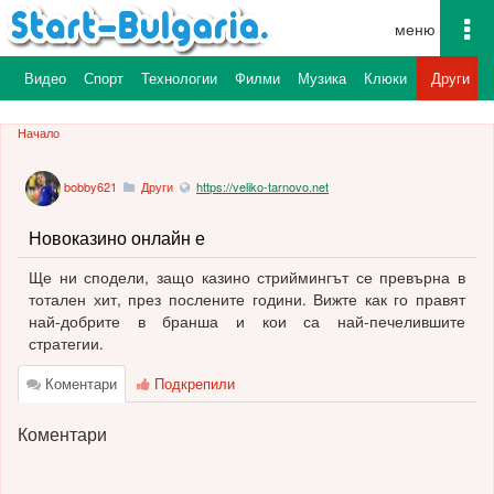
To
na
а
Видео
Спорт
Технологии
Филми
Музика
Клюки
Други
Начало
bobby621
Други
https://veliko-tarnovo.net
Новоказино онлайн е
Ще ни сподели, защо казино стриймингът се превърна в
тотален хит, през послените години. Вижте как го правят
най-добрите в бранша и кои са най-печелившите
стратегии.
Коментари
Подкрепили
Коментари