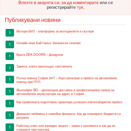
Влезте в акаунта си, за да коментирате
или се
регистрирайте
тук
.
Публикувани новини
Мотори БИЗ - платформа за мотоциклети и скутери
1
Онлайн игра Бай Ганьо: Балкански скокове
1
Врати DEA DOORS – Дондуков
1
Завеси, които прегръщат светлината
1
Пътна помощ София 24/7 – бърз репатрак и превоз на автомобили,
1
помощ при ПТП
Akumulator BG – денонощна доставка и професионална смяна на
1
автомобилни акумулатори на адрес в София...
Как правилната подготовка гарантира успешен извънгабаритен превоз
1
Домашен любимец и семейни финанси: Как да планирате бюджета си
1
разумно
Работещ ключ или валиден лиценз – каква е разликата и как да не
1
сгрешите при покупка