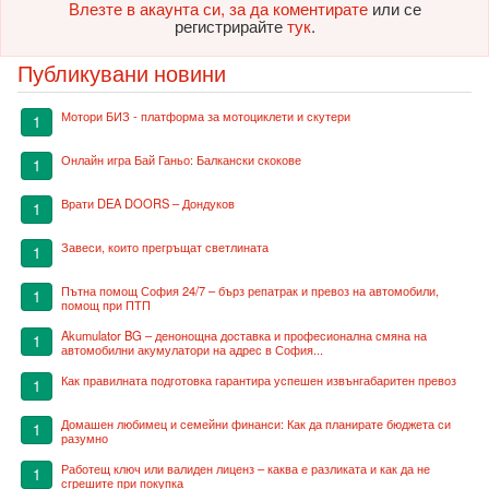
Влезте в акаунта си, за да коментирате
или се
регистрирайте
тук
.
Публикувани новини
Мотори БИЗ - платформа за мотоциклети и скутери
1
Онлайн игра Бай Ганьо: Балкански скокове
1
Врати DEA DOORS – Дондуков
1
Завеси, които прегръщат светлината
1
Пътна помощ София 24/7 – бърз репатрак и превоз на автомобили,
1
помощ при ПТП
Akumulator BG – денонощна доставка и професионална смяна на
1
автомобилни акумулатори на адрес в София...
Как правилната подготовка гарантира успешен извънгабаритен превоз
1
Домашен любимец и семейни финанси: Как да планирате бюджета си
1
разумно
Работещ ключ или валиден лиценз – каква е разликата и как да не
1
сгрешите при покупка