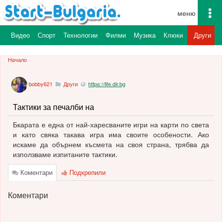
To
na
а
Видео
Спорт
Технологии
Филми
Музика
Клюки
Други
Начало
bobby621
Други
https://life.dir.bg
Тактики за печалби на
Бкарата е една от най-харесваните игри на карти по света
и като свяка такава игра има своите особености. Ако
искаме да обърнем късмета на своя страна, трябва да
използваме изпитаните тактики.
Коментари
Подкрепили
Коментари