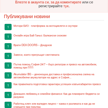
Влезте в акаунта си, за да коментирате
или се
регистрирайте
тук
.
Публикувани новини
Мотори БИЗ - платформа за мотоциклети и скутери
1
Онлайн игра Бай Ганьо: Балкански скокове
1
Врати DEA DOORS – Дондуков
1
Завеси, които прегръщат светлината
1
Пътна помощ София 24/7 – бърз репатрак и превоз на автомобили,
1
помощ при ПТП
Akumulator BG – денонощна доставка и професионална смяна на
1
автомобилни акумулатори на адрес в София...
Как правилната подготовка гарантира успешен извънгабаритен превоз
1
Домашен любимец и семейни финанси: Как да планирате бюджета си
1
разумно
Работещ ключ или валиден лиценз – каква е разликата и как да не
1
сгрешите при покупка