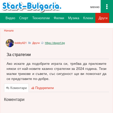
To
na
а
Видео
Спорт
Технологии
Филми
Музика
Клюки
Други
Начало
bobby621
Други
https://dsport.bg
За стратегии
Ако искате да подобрите играта си, трябва да приложите
някои от най-новите казино стратегии за 2024 година. Тези
малки трикове и съвети, със сигурност ще ви помогнат да
се представите по-добре.
Коментари
Подкрепили
Коментари