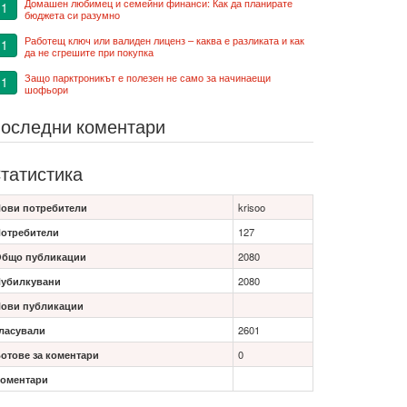
Домашен любимец и семейни финанси: Как да планирате
1
бюджета си разумно
Работещ ключ или валиден лиценз – каква е разликата и как
1
да не сгрешите при покупка
Защо парктроникът е полезен не само за начинаещи
1
шофьори
оследни коментари
татистика
ови потребители
krisoo
отребители
127
бщо публикации
2080
убилкувани
2080
ови публикации
ласували
2601
отове за коментари
0
оментари