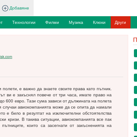
Добавяне
т
Технологии
Филми
Музика
Клюки
Други
П
oisk.com
 полети, е важно да знаете своите права като пътник.
ът ви е закъснял повече от три часа, имате право на
до 600 евро. Тази сума зависи от дължината на полета
ои случаи авиокомпанията може да се опита да намали
то е било в резултат на изключителни обстоятелства
ки кризи. В такива ситуации, авиокомпанията все пак
пътниците, които са засегнати от закъсненията на