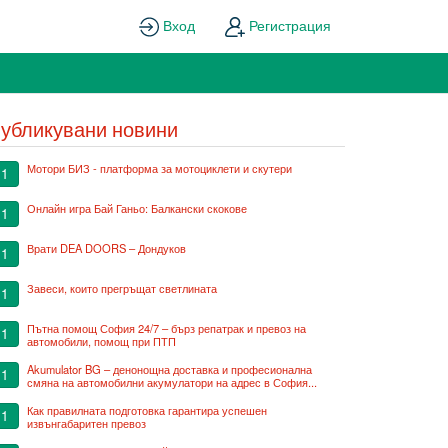
Вход
Регистрация
убликувани новини
Мотори БИЗ - платформа за мотоциклети и скутери
1
Онлайн игра Бай Ганьо: Балкански скокове
1
Врати DEA DOORS – Дондуков
1
Завеси, които прегръщат светлината
1
Пътна помощ София 24/7 – бърз репатрак и превоз на
1
автомобили, помощ при ПТП
Akumulator BG – денонощна доставка и професионална
1
смяна на автомобилни акумулатори на адрес в София...
Как правилната подготовка гарантира успешен
1
извънгабаритен превоз