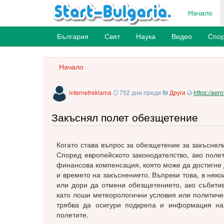
Начало
България
Свят
Наука
Видео
Спор
Начало
internetreklama
752 дни преди
Други
https://aer
Закъснял полет обезщетение
Когато става въпрос за обезщетение за закъснели
Според европейското законодателство, ако полет
финансова компенсация, която може да достигне 
и времето на закъснението. Въпреки това, в няк
или дори да отмени обезщетението, ако събитие
като лоши метеорологични условия или политичес
трябва да осигури подкрепа и информация на 
полетите.