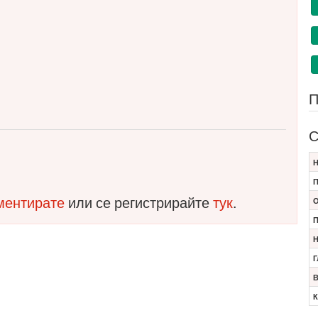
П
С
Н
П
оментирате
или се регистрирайте
тук
.
О
П
Н
Г
В
К