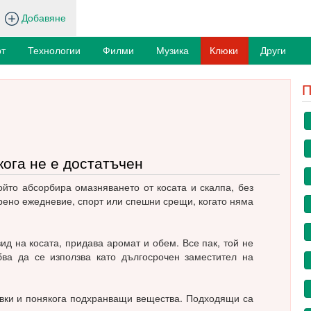
Добавяне
т
Технологии
Филми
Музика
Клюки
Други
П
кога не е достатъчен
ойто абсорбира омазняването от косата и скалпа, без
арено ежедневие, спорт или спешни срещи, когато няма
д на косата, придава аромат и обем. Все пак, той не
ва да се използва като дългосрочен заместител на
вки и понякога подхранващи вещества. Подходящи са