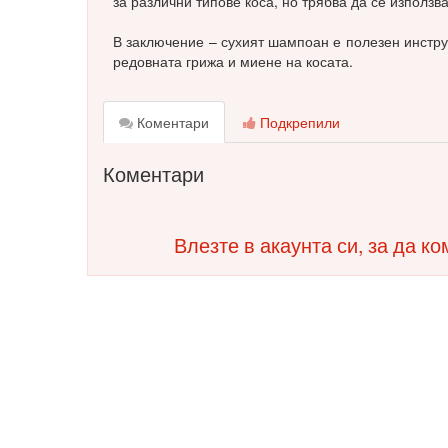
за различни типове коса, но трябва да се използв
В заключение – сухият шампоан е полезен инструм
редовната грижа и миене на косата.
Коментари
Подкрепили
Коментари
Влезте в акаунта си, за да к