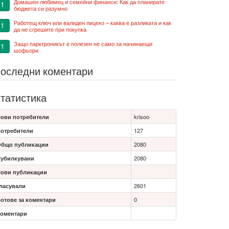
Домашен любимец и семейни финанси: Как да планирате
1
бюджета си разумно
Работещ ключ или валиден лиценз – каква е разликата и как
1
да не сгрешите при покупка
Защо парктроникът е полезен не само за начинаещи
1
шофьори
оследни коментари
татистика
ови потребители
krisoo
отребители
127
бщо публикации
2080
убилкувани
2080
ови публикации
ласували
2601
отове за коментари
0
оментари