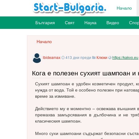
Начало
България
Свят
Наука
Видео
Спор
Начало
lbideamax
413 дни преди
Клюки
https://kakvo.eu
Кога е полезен сухият шампоан и 
Сухият шампоан е удобен козметичен продукт, к
нужда от вода. Той е особено полезен при натов
време за измиване.
Действието му е моментно – освежава външния ви
премахва замърсявания в дълбочина и не тряб
класическия шампоан.
Много сухи шампоани съдържат безопасни съста