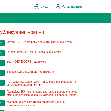
Вход
Регистрация
убликувани новини
Мотори БИЗ - платформа за мотоциклети и скутери
1
Онлайн игра Бай Ганьо: Балкански скокове
1
Врати DEA DOORS – Дондуков
1
Завеси, които прегръщат светлината
1
Пътна помощ София 24/7 – бърз репатрак и превоз на
1
автомобили, помощ при ПТП
Akumulator BG – денонощна доставка и професионална
1
смяна на автомобилни акумулатори на адрес в София...
Как правилната подготовка гарантира успешен
1
извънгабаритен превоз