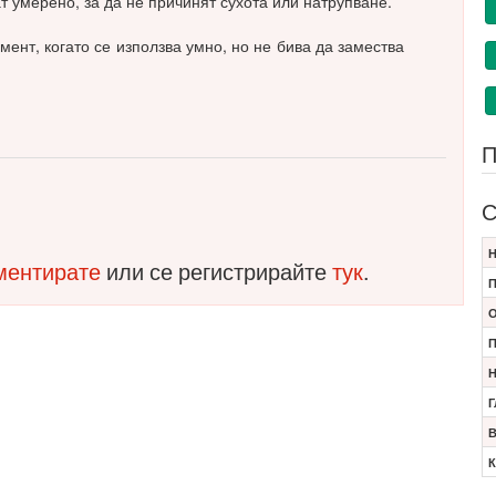
ат умерено, за да не причинят сухота или натрупване.
ент, когато се използва умно, но не бива да замества
П
С
Н
оментирате
или се регистрирайте
тук
.
П
О
П
Н
Г
В
К