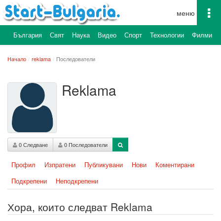
To
na
България
Свят
Наука
Видео
Спорт
Технологии
Филми
Начало
reklama
Последователи
Reklama
0 Следване
0 Последователи
Профил
Изпратени
Публикувани
Нови
Коментирани
Подкрепени
Неподкрепени
Хора, които следват Reklama