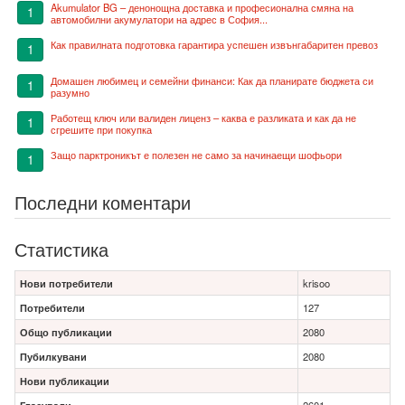
Akumulator BG – денонощна доставка и професионална смяна на
1
автомобилни акумулатори на адрес в София...
Как правилната подготовка гарантира успешен извънгабаритен превоз
1
Домашен любимец и семейни финанси: Как да планирате бюджета си
1
разумно
Работещ ключ или валиден лиценз – каква е разликата и как да не
1
сгрешите при покупка
Защо парктроникът е полезен не само за начинаещи шофьори
1
Последни коментари
Статистика
Нови потребители
krisoo
Потребители
127
Общо публикации
2080
Пубилкувани
2080
Нови публикации