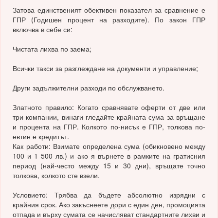
Затова единственият обективен показател за сравнение е
ГПР (Годишен процент на разходите). По закон ГПР
включва в себе си:
Чистата лихва по заема;
Всички такси за разглеждане на документи и управление;
Други задължителни разходи по обслужването.
Златното правило: Когато сравнявате оферти от две или
три компании, винаги гледайте крайната сума за връщане
и процента на ГПР. Колкото по-нисък е ГПР, толкова по-
евтин е кредитът.
Как работи: Взимате определена сума (обикновено между
100 и 1 500 лв.) и ако я върнете в рамките на гратисния
период (най-често между 15 и 30 дни), връщате точно
толкова, колкото сте взели.
Условието: Трябва да бъдете абсолютно изрядни с
крайния срок. Ако закъснеете дори с един ден, промоцията
отпада и върху сумата се начисляват стандартните лихви и