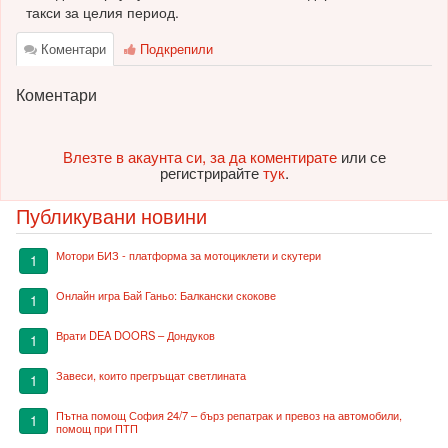
такси за целия период.
Коментари
Подкрепили
Коментари
Влезте в акаунта си, за да коментирате
или се
регистрирайте
тук
.
Публикувани новини
Мотори БИЗ - платформа за мотоциклети и скутери
1
Онлайн игра Бай Ганьо: Балкански скокове
1
Врати DEA DOORS – Дондуков
1
Завеси, които прегръщат светлината
1
Пътна помощ София 24/7 – бърз репатрак и превоз на автомобили,
1
помощ при ПТП