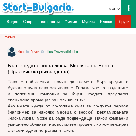
To
na
а
Видео
Спорт
Технологии
Филми
Музика
Клюки
Други
Начало
kipo
Други
https://www.velikite.bg
Бърз кредит с ниска лихва: Мисията възможна
(Практическо ръководство)
Това е най-лесният начин да вземете бърз кредит с
буквално нула лева оскъпяване. Голяма част от водещите
и легитимни компании за бързи кредити предлагат
специална промоция за нови клиенти:
Ако имате нужда от по-голяма сума за по-дълъг период
(например за няколко месеца с вноски), рекламираната
„ниска лихва“ може да бъде подвеждаща. Някои компании
умишлено обявяват нисък лихвен процент, но компенсират
с високи административни такси.