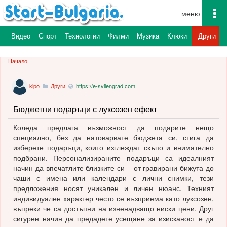
To
na
а
Видео
Спорт
Технологии
Филми
Музика
Клюки
Други
Начало
kipo
Други
https://e-svilengrad.com
Бюджетни подаръци с луксозен ефект
Коледа предлага възможност да подарите нещо
специално, без да натоварвате бюджета си, стига да
изберете подаръци, които изглеждат скъпо и внимателно
подбрани. Персонализираните подаръци са идеалният
начин да впечатлите близките си – от гравирани бижута до
чаши с имена или календари с лични снимки, тези
предложения носят уникален и личен нюанс. Техният
индивидуален характер често се възприема като луксозен,
въпреки че са достъпни на изненадващо ниски цени. Друг
сигурен начин да предадете усещане за изисканост е да