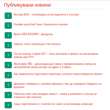
Публикувани новини
Мотори БИЗ - платформа за мотоциклети и скутери
1
Онлайн игра Бай Ганьо: Балкански скокове
1
Врати DEA DOORS – Дондуков
1
Завеси, които прегръщат светлината
1
Пътна помощ София 24/7 – бърз репатрак и превоз на автомобили,
1
помощ при ПТП
Akumulator BG – денонощна доставка и професионална смяна на
1
автомобилни акумулатори на адрес в София...
Как правилната подготовка гарантира успешен извънгабаритен превоз
1
Домашен любимец и семейни финанси: Как да планирате бюджета си
1
разумно
Работещ ключ или валиден лиценз – каква е разликата и как да не
1
сгрешите при покупка
Защо парктроникът е полезен не само за начинаещи шофьори
1