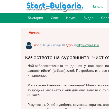
Начало
България
Свят
Наука
Видео
Спор
Начало
kipo
66 дни преди
Други
https://top4e.info
Качеството на суровините: Чист е
Най-забележителната тенденция у нас през по
„занаятчийски“ (artisan) хляб. Потребителите все
и търпение.
Магията на бавната ферментация: Малките зана
възродиха месенето с жив див квас вместо с бъ
36 часа.
Резултатът: Хляб с дебела, хрупкава коричка, х