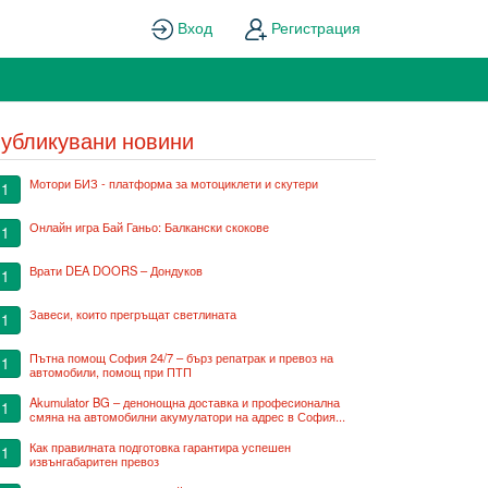
Вход
Регистрация
убликувани новини
Мотори БИЗ - платформа за мотоциклети и скутери
1
Онлайн игра Бай Ганьо: Балкански скокове
1
Врати DEA DOORS – Дондуков
1
Завеси, които прегръщат светлината
1
Пътна помощ София 24/7 – бърз репатрак и превоз на
1
автомобили, помощ при ПТП
Akumulator BG – денонощна доставка и професионална
1
смяна на автомобилни акумулатори на адрес в София...
Как правилната подготовка гарантира успешен
1
извънгабаритен превоз