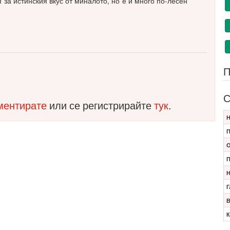
я за истинския вкус от миналото, но е и много по-лесен
П
С
оментирате
или се регистрирайте
тук
.
Н
П
О
П
Н
Г
В
К