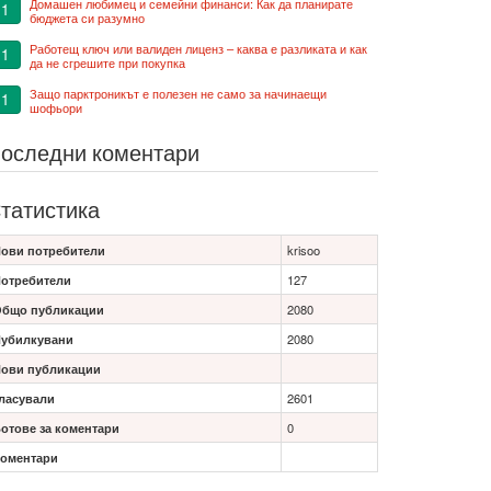
Домашен любимец и семейни финанси: Как да планирате
1
бюджета си разумно
Работещ ключ или валиден лиценз – каква е разликата и как
1
да не сгрешите при покупка
Защо парктроникът е полезен не само за начинаещи
1
шофьори
оследни коментари
татистика
ови потребители
krisoo
отребители
127
бщо публикации
2080
убилкувани
2080
ови публикации
ласували
2601
отове за коментари
0
оментари