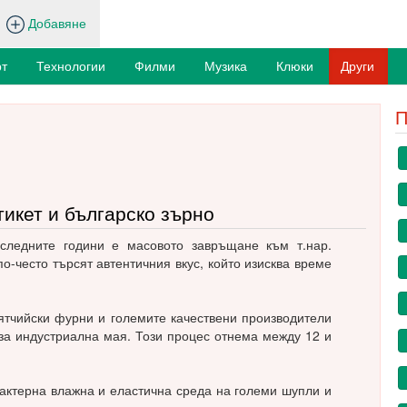
Добавяне
т
Технологии
Филми
Музика
Клюки
Други
П
тикет и българско зърно
следните години е масовото завръщане към т.нар.
 по-често търсят автентичния вкус, който изисква време
ятчийски фурни и големите качествени производители
рза индустриална мая. Този процес отнема между 12 и
арактерна влажна и еластична среда на големи шупли и