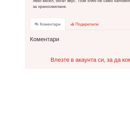
леко кисел, богат вкус. Този хляб не само напомн
за храносмилане.
Коментари
Подкрепили
Коментари
Влезте в акаунта си, за да к