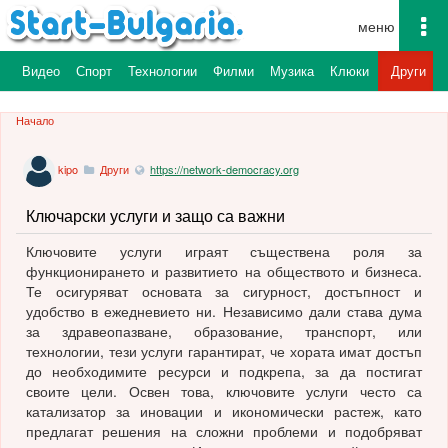
To
na
а
Видео
Спорт
Технологии
Филми
Музика
Клюки
Други
Начало
kipo
Други
https://network-democracy.org
Ключарски услуги и защо са важни
Ключовите услуги играят съществена роля за
функционирането и развитието на обществото и бизнеса.
Те осигуряват основата за сигурност, достъпност и
удобство в ежедневието ни. Независимо дали става дума
за здравеопазване, образование, транспорт, или
технологии, тези услуги гарантират, че хората имат достъп
до необходимите ресурси и подкрепа, за да постигат
своите цели. Освен това, ключовите услуги често са
катализатор за иновации и икономически растеж, като
предлагат решения на сложни проблеми и подобряват