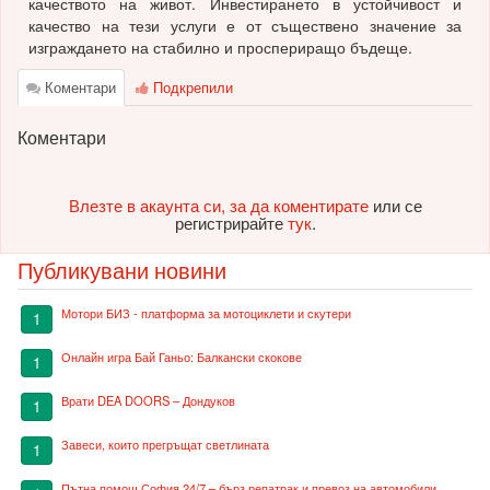
качеството на живот. Инвестирането в устойчивост и
качество на тези услуги е от съществено значение за
изграждането на стабилно и проспериращо бъдеще.
Коментари
Подкрепили
Коментари
Влезте в акаунта си, за да коментирате
или се
регистрирайте
тук
.
Публикувани новини
Мотори БИЗ - платформа за мотоциклети и скутери
1
Онлайн игра Бай Ганьо: Балкански скокове
1
Врати DEA DOORS – Дондуков
1
Завеси, които прегръщат светлината
1
Пътна помощ София 24/7 – бърз репатрак и превоз на автомобили,