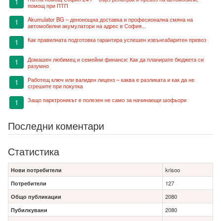
1
помощ при ПТП
Akumulator BG – денонощна доставка и професионална смяна на
1
автомобилни акумулатори на адрес в София...
Как правилната подготовка гарантира успешен извънгабаритен превоз
1
Домашен любимец и семейни финанси: Как да планирате бюджета си
1
разумно
Работещ ключ или валиден лиценз – каква е разликата и как да не
1
сгрешите при покупка
Защо парктроникът е полезен не само за начинаещи шофьори
1
Последни коментари
Статистика
Нови потребители
krisoo
Потребители
127
Общо публикации
2080
Пубилкувани
2080