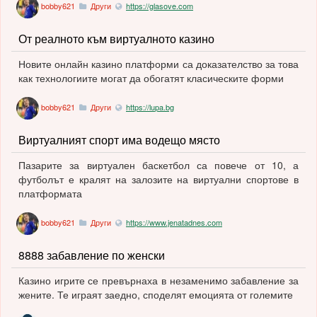
bobby621
Други
https://glasove.com
От реалното към виртуалното казино
Новите онлайн казино платформи са доказателство за това
как технологиите могат да обогатят класическите форми
bobby621
Други
https://lupa.bg
Виртуалният спорт има водещо място
Пазарите за виртуален баскетбол са повече от 10, а
футболът е кралят на залозите на виртуални спортове в
платформата
bobby621
Други
https://www.jenatadnes.com
8888 забавление по женски
Казино игрите се превърнаха в незаменимо забавление за
жените. Те играят заедно, споделят емоцията от големите