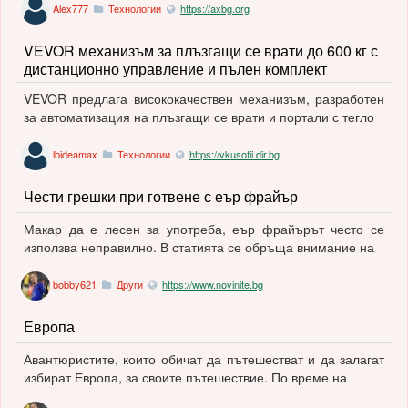
Alex777
Технологии
https://axbg.org
VEVOR механизъм за плъзгащи се врати до 600 кг с
дистанционно управление и пълен комплект
VEVOR предлага висококачествен механизъм, разработен
за автоматизация на плъзгащи се врати и портали с тегло
lbideamax
Технологии
https://vkusotii.dir.bg
Чести грешки при готвене с еър фрайър
Макар да е лесен за употреба, еър фрайърът често се
използва неправилно. В статията се обръща внимание на
bobby621
Други
https://www.novinite.bg
Европа
Авантюристите, които обичат да пътешестват и да залагат
избират Европа, за своите пътешествие. По време на