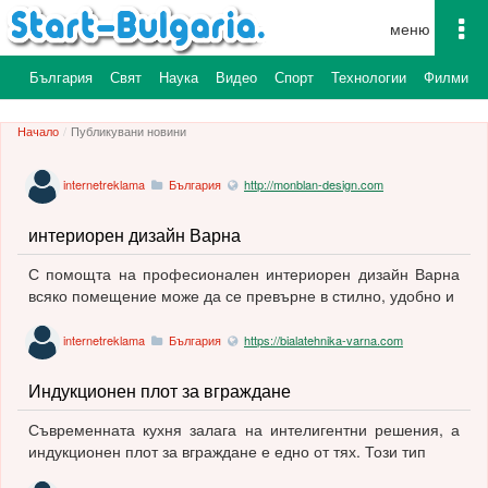
To
na
България
Свят
Наука
Видео
Спорт
Технологии
Филми
Начало
Публикувани новини
internetreklama
България
http://monblan-design.com
интериорен дизайн Варна
С помощта на професионален интериорен дизайн Варна
всяко помещение може да се превърне в стилно, удобно и
internetreklama
България
https://bialatehnika-varna.com
Индукционен плот за вграждане
Съвременната кухня залага на интелигентни решения, а
индукционен плот за вграждане е едно от тях. Този тип