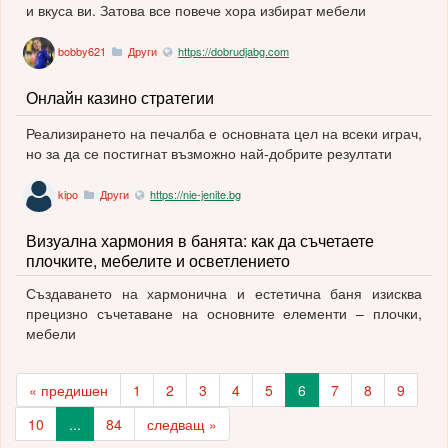
и вкуса ви. Затова все повече хора избират мебели
bobby621
Други
https://dobrudjabg.com
Онлайн казино стратегии
Реализирането на печалба е основната цел на всеки играч,
но за да се постигнат възможно най-добрите резултати
kipo
Други
https://nie-jenite.bg
Визуална хармония в банята: как да съчетаете
плочките, мебелите и осветлението
Създаването на хармонична и естетична баня изисква
прецизно съчетаване на основните елементи – плочки,
мебели
« предишен
1
2
3
4
5
6
7
8
9
10
...
84
следващ »