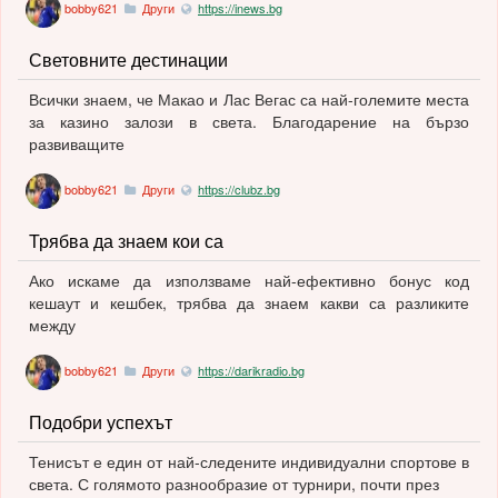
bobby621
Други
https://inews.bg
Световните дестинации
Всички знаем, че Макао и Лас Вегас са най-големите места
за казино залози в света. Благодарение на бързо
развиващите
bobby621
Други
https://clubz.bg
Трябва да знаем кои са
Ако искаме да използваме най-ефективно бонус код
кешаут и кешбек, трябва да знаем какви са разликите
между
bobby621
Други
https://darikradio.bg
Подобри успехът
Тенисът е един от най-следените индивидуални спортове в
света. С голямото разнообразие от турнири, почти през