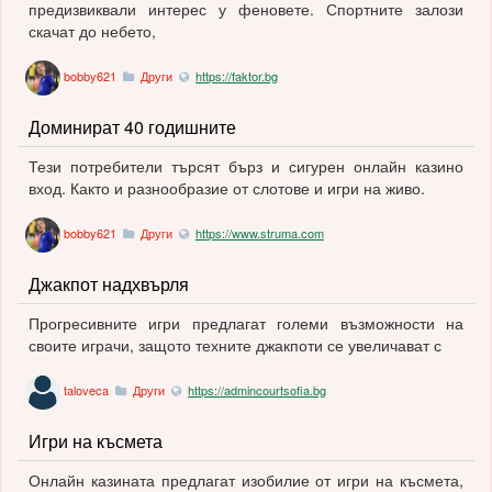
предизвиквали интерес у феновете. Спортните залози
скачат до небето,
bobby621
Други
https://faktor.bg
Доминират 40 годишните
Тези потребители търсят бърз и сигурен онлайн казино
вход. Както и разнообразие от слотове и игри на живо.
bobby621
Други
https://www.struma.com
Джакпот надхвърля
Прогресивните игри предлагат големи възможности на
своите играчи, защото техните джакпоти се увеличават с
taloveca
Други
https://admincourtsofia.bg
Игри на късмета
Онлайн казината предлагат изобилие от игри на късмета,