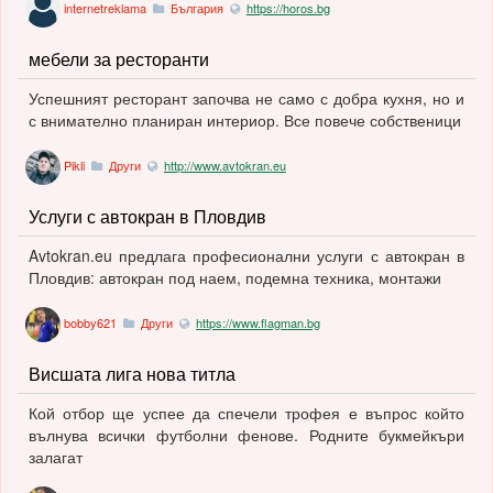
internetreklama
България
https://horos.bg
мебели за ресторанти
Успешният ресторант започва не само с добра кухня, но и
с внимателно планиран интериор. Все повече собственици
Pikli
Други
http://www.avtokran.eu
Услуги с автокран в Пловдив
Avtokran.eu предлага професионални услуги с автокран в
Пловдив: автокран под наем, подемна техника, монтажи
bobby621
Други
https://www.flagman.bg
Висшата лига нова титла
Кой отбор ще успее да спечели трофея е въпрос който
вълнува всички футболни фенове. Родните букмейкъри
залагат