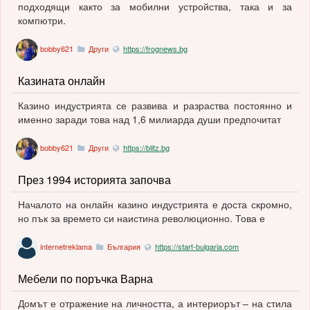
подходящи както за мобилни устройства, така и за
компютри.
bobby621
Други
https://frognews.bg
Казината онлайн
Казино индустрията се развива и разраства постоянно и
именно заради това над 1,6 милиарда души предпочитат
bobby621
Други
https://blitz.bg
През 1994 историята започва
Началото на онлайн казино индустрията е доста скромно,
но пък за времето си наистина революционно. Това е
internetreklama
България
https://start-bulgaria.com
Мебели по поръчка Варна
Домът е отражение на личността, а интериорът – на стила