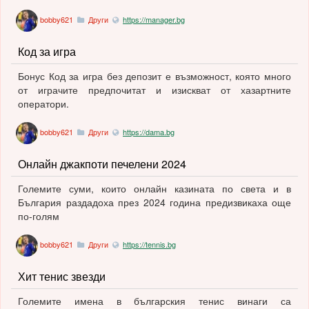
bobby621
Други
https://manager.bg
Код за игра
Бонус Код за игра без депозит е възможност, която много
от играчите предпочитат и изискват от хазартните
оператори.
bobby621
Други
https://dama.bg
Онлайн джакпоти печелени 2024
Големите суми, които онлайн казината по света и в
България раздадоха през 2024 година предизвикаха още
по-голям
bobby621
Други
https://tennis.bg
Хит тенис звезди
Големите имена в българския тенис винаги са