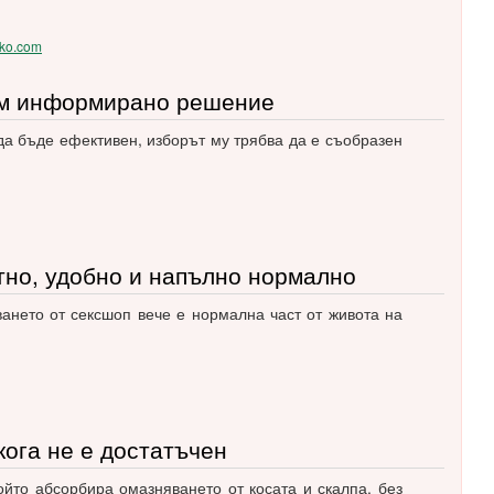
tko.com
ем информирано решение
да бъде ефективен, изборът му трябва да е съобразен
тно, удобно и напълно нормално
ването от сексшоп вече е нормална част от живота на
кога не е достатъчен
ойто абсорбира омазняването от косата и скалпа, без