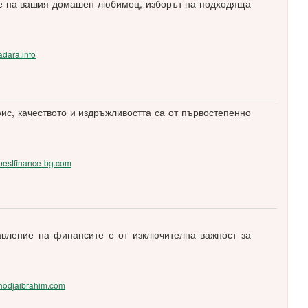
тие на вашия домашен любимец, изборът на подходяща
/adara.info
ис, качеството и издръжливостта са от първостепенно
//bestfinance-bg.com
вление на финансите е от изключителна важност за
//hodjaibrahim.com