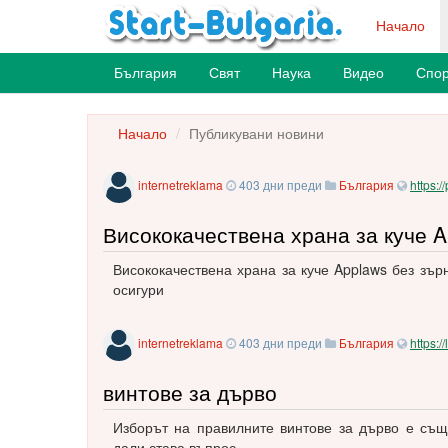
Начало
България
Свят
Наука
Видео
Спор
Начало
Публикувани новини
internetreklama
403 дни преди
България
https:
Висококачествена храна за куче A
Висококачествена храна за куче Applaws без зърн
осигури
internetreklama
403 дни преди
България
https:/
винтове за дърво
Изборът на правилните винтове за дърво е същ
дали става въпрос