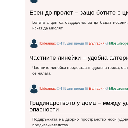
Есен до пролет – защо ботите с ц
Ботите с цип са създадени, за да бъдат носени
искат да мислят
lbideamax
415 дни преди
България
https://droge
Частните линейки – удобна алтер
Частните линейки предоставят здравна грижа, съ
се налага
lbideamax
415 дни преди
България
https://remo
Градинарството у дома – между у
опасности
Поддръжката на дворно пространство носи удов
предизвикателства.