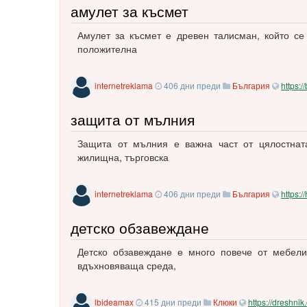
амулет за късмет
Амулет за късмет е древен талисман, който се
положителна
internetreklama
406 дни преди
България
https:/
защита от мълния
Защита от мълния е важна част от цялостната
жилищна, търговска
internetreklama
406 дни преди
България
https:/
детско обзавеждане
Детско обзавеждане е много повече от мебели
вдъхновяваща среда,
lbideamax
415 дни преди
Клюки
https://dreshnik