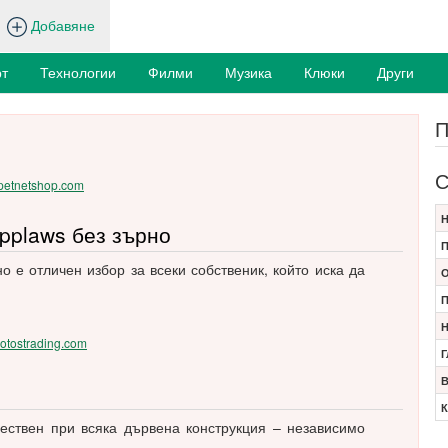
Добавяне
т
Технологии
Филми
Музика
Клюки
Други
П
С
//petnetshop.com
Н
pplaws без зърно
П
о е отличен избор за всеки собственик, който иска да
О
П
Н
/lotostrading.com
Г
В
К
ествен при всяка дървена конструкция – независимо