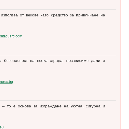
 използва от векове като средство за привличане на
/blitzguard.com
 безопасност на всяка сграда, независимо дали е
/horos.bg
 – то е основа за изграждане на уютна, сигурна и
.eu