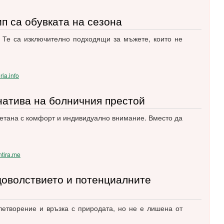
ип са обувката на сезона
. Те са изключително подходящи за мъжете, които не
ria.info
натива на болничния престой
четана с комфорт и индивидуално внимание. Вместо да
ntira.me
доволствието и потенциалните
летворение и връзка с природата, но не е лишена от