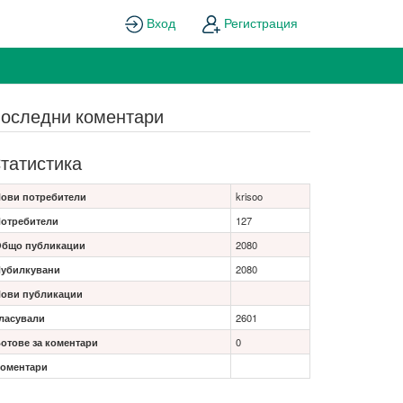
Вход
Регистрация
оследни коментари
татистика
ови потребители
krisoo
отребители
127
бщо публикации
2080
убилкувани
2080
ови публикации
ласували
2601
отове за коментари
0
оментари