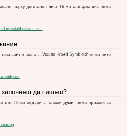
зписано върху дигитален лист. Няма съдържание, няма
kroed-symbiold.yolasite.com
ржание
този сайт е шепот. „Vioutts Kroed Symbiold“ няма нито
es.weebly.com
 и започнеш да пишеш?
сетите. Няма хедъри с големи думи, няма призиви за
kamax.bg