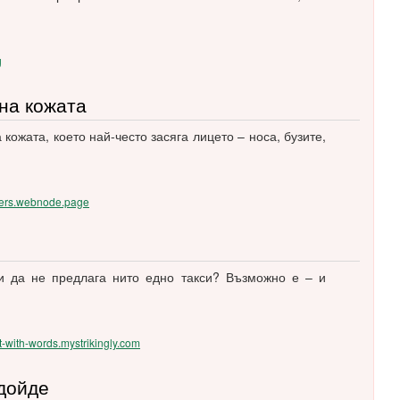
g
на кожата
кожата, което най-често засяга лицето – носа, бузите,
nsfers.webnode.page
и да не предлага нито едно такси? Възможно е – и
art-with-words.mystrikingly.com
 дойде