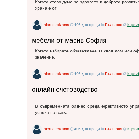
Когато става дума за здравето и доброто разви
храна е от
internetreklama
406 дни преди
България
https:/
мебели от масив София
Когато избирате обзавеждане за своя дом или оф
значение.
internetreklama
406 дни преди
България
https:
онлайн счетоводство
В съвременната бизнес среда ефективното упра
успеха на всяка
internetreklama
406 дни преди
България
https: