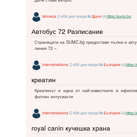
taloveca
404 дни преди
Други
https://sumc.bg
Автобус 72 Разписание
Страницата на SUMC.bg предоставя пълна и акт
линия 72 –
internetreklama
405 дни преди
България
https://
креатин
Креатинът е една от най-известните и ефектив
фитнес ентусиасти
internetreklama
406 дни преди
България
https:/
royal canin кучешка храна