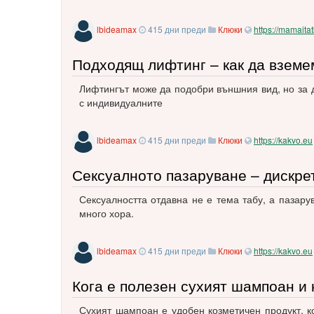
lbideamax
415 дни преди
Клюки
https://mamaita
Подходящ лифтинг – как да взем
Лифтингът може да подобри външния вид, но за 
с индивидуалните
lbideamax
415 дни преди
Клюки
https://kakvo.eu
Сексуалното пазаруване – дискре
Сексуалността отдавна не е тема табу, а пазару
много хора.
lbideamax
415 дни преди
Клюки
https://kakvo.eu
Кога е полезен сухият шампоан и 
Сухият шампоан е удобен козметичен продукт, к